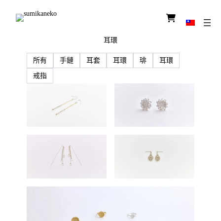
圖
示
連
結
耳環
所有
手鏈
耳套
耳環
琲
耳環
戒指