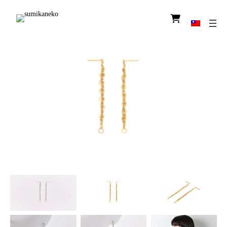
圖
示
連
結