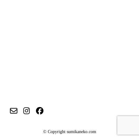
ア
ア
ア
イ
イ
イ
コ
コ
コ
ン
ン
ン
リ
リ
リ
© Copyright sumikaneko.com
ン
ン
ン