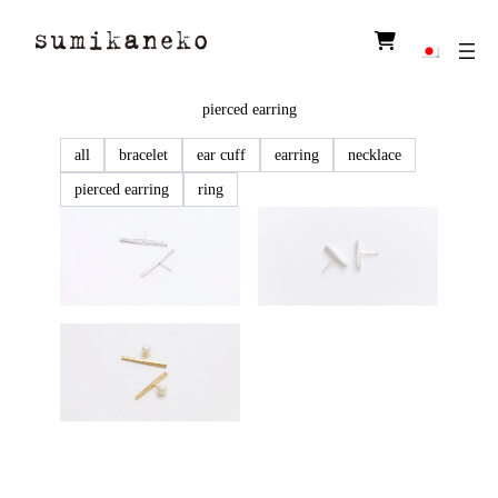
ア
イ
コ
ン
リ
ン
pierced earring
ク
all
bracelet
ear cuff
earring
necklace
pierced earring
ring