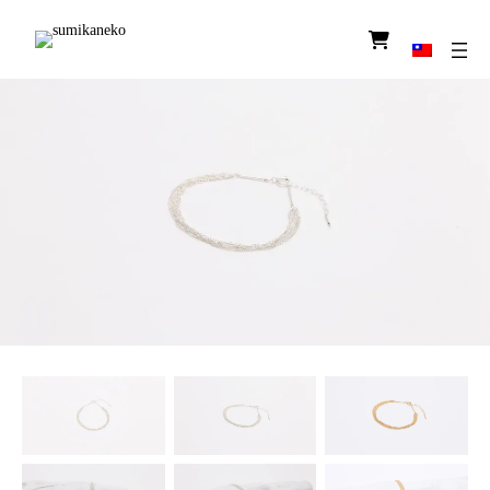
圖
示
連
結