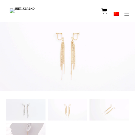
图
标
链
接