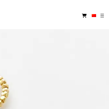
图
标
链
接