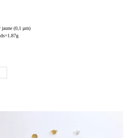
r jaune (0,1 µm)
oids=1.87g