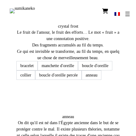
l
i
e
Thème de la saison automne-hiver 2026
n
i
crystal frost
c
Le fruit de l'amour, le fruit des efforts… Le mot « fruit » a
o
n
une connotation positive.
i
Des fragments accumulés au fil du temps.
q
u
Ce qui est invisible se transforme, au fil du temps, en quelq
e
ue chose de merveilleusement beau.
bracelet
manchette d'oreille
boucle d'oreille
collier
boucle d'oreille percée
anneau
anneau
On dit qu'il est né dans l'Égypte ancienne dans le but de se
protéger contre le mal. Il existe plusieurs théories, notamme
nt celle selon laquelle il existe des traces d'une ancienne cou